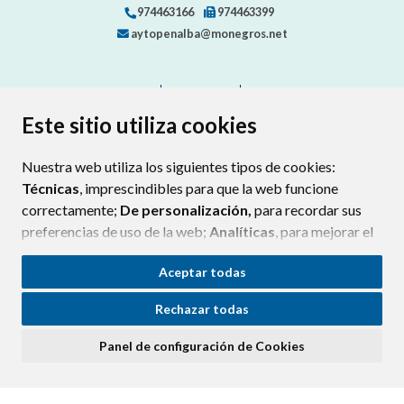
974463166
974463399
aytopenalba@monegros.net
CONTACTO
MAPA WEB
AVISO LEGAL
PROTECCIÓN DE DATOS
ACCESIBILIDAD
Este sitio utiliza cookies
POLÍTICA DE COOKIES
Nuestra web utiliza los siguientes tipos de cookies:
ENLAC
Técnicas
, imprescindibles para que la web funcione
correctamente;
De personalización,
para recordar sus
preferencias de uso de la web;
Analíticas
, para mejorar el
funcionamiento de la web y sus servicios.
Aceptar todas
Si acepta pulsando el botón
“Aceptar todas”
Rechazar todas
consideramos que acepta su uso. Si pulsa el botón
“Rechazar todas”
o continúa navegando sin realizar
Panel de configuración de Cookies
ninguna acción, se guardarán las cookies técnicas
imprescindibles. Para personalizar sus preferencias
acceda al
“Panel de configuración de cookies”.