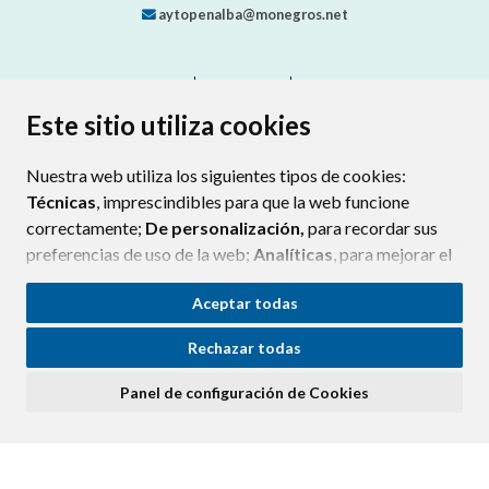
aytopenalba@monegros.net
CONTACTO
MAPA WEB
AVISO LEGAL
PROTECCIÓN DE DATOS
ACCESIBILIDAD
Este sitio utiliza cookies
POLÍTICA DE COOKIES
Nuestra web utiliza los siguientes tipos de cookies:
ENLAC
Técnicas
, imprescindibles para que la web funcione
correctamente;
De personalización,
para recordar sus
preferencias de uso de la web;
Analíticas
, para mejorar el
funcionamiento de la web y sus servicios.
Aceptar todas
Si acepta pulsando el botón
“Aceptar todas”
Rechazar todas
consideramos que acepta su uso. Si pulsa el botón
“Rechazar todas”
o continúa navegando sin realizar
Panel de configuración de Cookies
ninguna acción, se guardarán las cookies técnicas
imprescindibles. Para personalizar sus preferencias
acceda al
“Panel de configuración de cookies”.