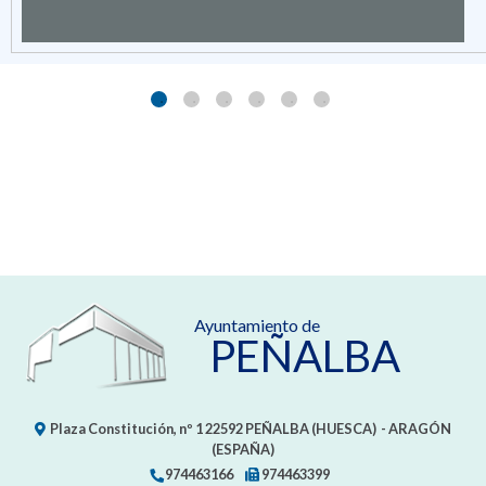
Ayuntamiento de
PEÑALBA
Plaza Constitución, nº 1
22592
PEÑALBA (HUESCA)
- ARAGÓN
(ESPAÑA)
974463166
974463399