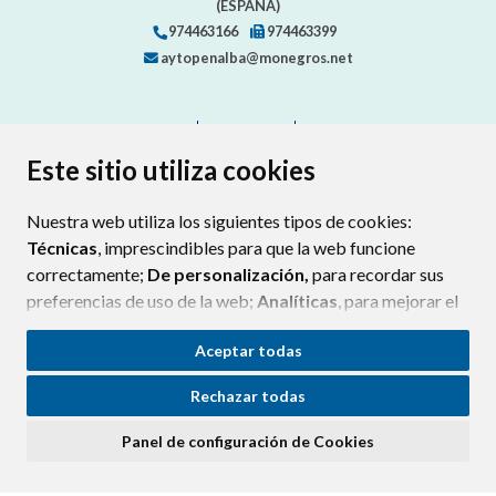
(ESPAÑA)
974463166
974463399
aytopenalba@monegros.net
CONTACTO
MAPA WEB
AVISO LEGAL
PROTECCIÓN DE DATOS
ACCESIBILIDAD
Este sitio utiliza cookies
POLÍTICA DE COOKIES
Nuestra web utiliza los siguientes tipos de cookies:
ENLAC
Técnicas
, imprescindibles para que la web funcione
correctamente;
De personalización,
para recordar sus
preferencias de uso de la web;
Analíticas
, para mejorar el
funcionamiento de la web y sus servicios.
Aceptar todas
Si acepta pulsando el botón
“Aceptar todas”
Rechazar todas
consideramos que acepta su uso. Si pulsa el botón
“Rechazar todas”
o continúa navegando sin realizar
Panel de configuración de Cookies
ninguna acción, se guardarán las cookies técnicas
imprescindibles. Para personalizar sus preferencias